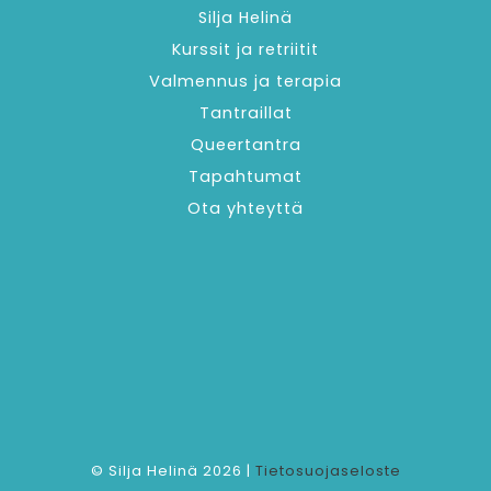
Silja Helinä
Kurssit ja retriitit
Valmennus ja terapia
Tantraillat
Queertantra
Tapahtumat
Ota yhteyttä
© Silja Helinä 2026 |
Tietosuojaseloste