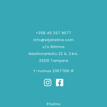
i
n
e
w
s
N
+358 45 257 9077
info@siljahelina.com
a
c/o Rihmos
v
Näsilinnankatu 22 A, 2.krs.
i
33210 Tampere
g
Y-tunnus 2367769-8
a
t
i
o
n
Etusivu