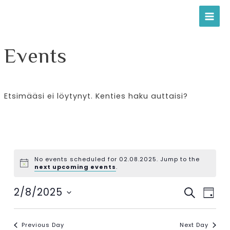
Siirry
MAI
sisältöön
MEN
Events
Etsimääsi ei löytynyt. Kenties haku auttaisi?
No events scheduled for 02.08.2025. Jump to the
next upcoming events
.
E
E
2/8/2025
S
D
E
v
S
v
A
A
Y
e
e
e
R
Previous Day
Next Day