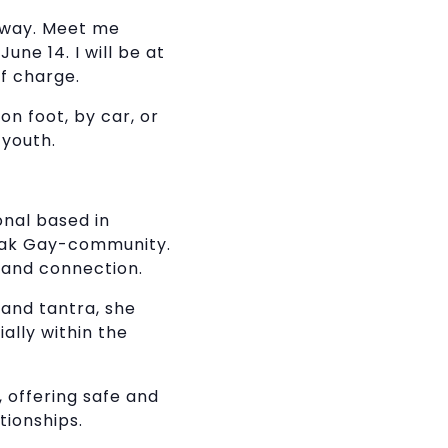
c way. Meet me
une 14. I will be at
of charge.
n foot, by car, or
 youth.
onal based in
eak Gay-community.
y and connection.
and tantra, she
ally within the
y, offering safe and
tionships.