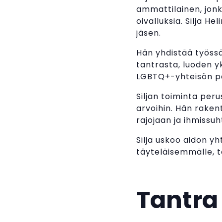
ammattilainen, jonk
oivalluksia. Silja 
jäsen.
Hän yhdistää työss
tantrasta, luoden yk
LGBTQ+-yhteisön pa
Siljan toiminta per
arvoihin. Hän rakenta
rajojaan ja ihmissu
Silja uskoo aidon yh
täyteläisemmälle, t
Tantra