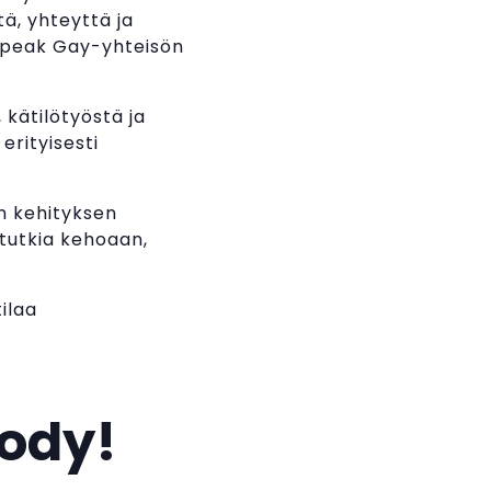
ä, yhteyttä ja
 Speak Gay-yhteisön
kätilötyöstä ja
erityisesti
än kehityksen
t tutkia kehoaan,
ilaa
body!