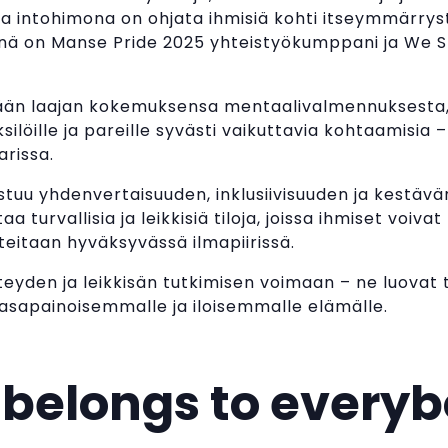
a intohimona on ohjata ihmisiä kohti itseymmärryst
Helinä on Manse Pride 2025 yhteistyökumppani ja We
ään laajan kokemuksensa mentaalivalmennuksesta, 
silöille ja pareille syvästi vaikuttavia kohtaamisia – 
rissa.
ustuu yhdenvertaisuuden, inklusiivisuuden ja kestäv
a turvallisia ja leikkisiä tiloja, joissa ihmiset voiva
hteitaan hyväksyvässä ilmapiirissä.
teyden ja leikkisän tutkimisen voimaan – ne luovat t
asapainoisemmalle ja iloisemmalle elämälle.
 belongs to every