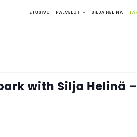
ETUSIVU
PALVELUT
SILJA HELINÄ
TA
park with Silja Helinä –