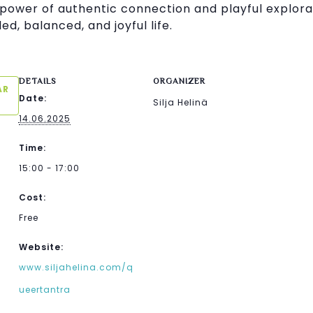
he power of authentic connection and playful explor
ed, balanced, and joyful life.
DETAILS
ORGANIZER
AR
Date:
Silja Helinä
14.06.2025
Time:
15:00 - 17:00
Cost:
Free
Website:
www.siljahelina.com/q
ueertantra