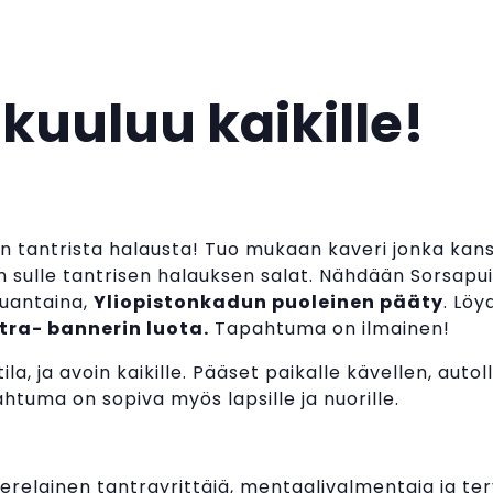
kuuluu kaikille!
n tantrista halausta! Tuo mukaan kaveri jonka kanssa
 sulle tantrisen halauksen salat. Nähdään Sorsapu
auantaina,
Yliopistonkadun puoleinen pääty
. Lö
tra- bannerin luota.
Tapahtuma on ilmainen!
la, ja avoin kaikille. Pääset paikalle kävellen, autolla 
htuma on sopiva myös lapsille ja nuorille.
perelainen tantrayrittäjä, mentaalivalmentaja ja t