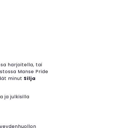
 harjoitella, tai
istossa Manse Pride
ydät minut
Silja
ja julkisilla
erveydenhuollon