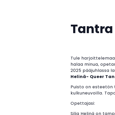
Tantra 
Tule harjoittelemaa
halaa minua, opetan
2025 pääjuhlassa l
Helinä- Queer Tan
Puisto on esteetön ti
kulkuneuvoilla. Tapa
Opettajasi:
Silja Helinä on tam