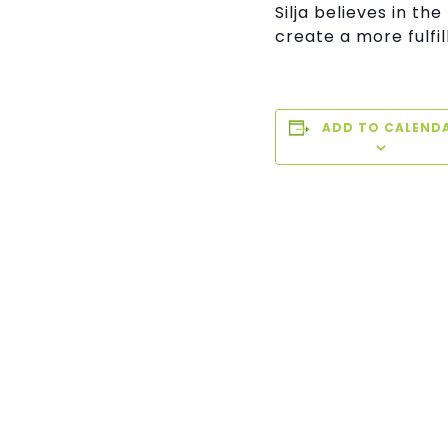
Silja believes in t
create a more fulfill
ADD TO CALEND