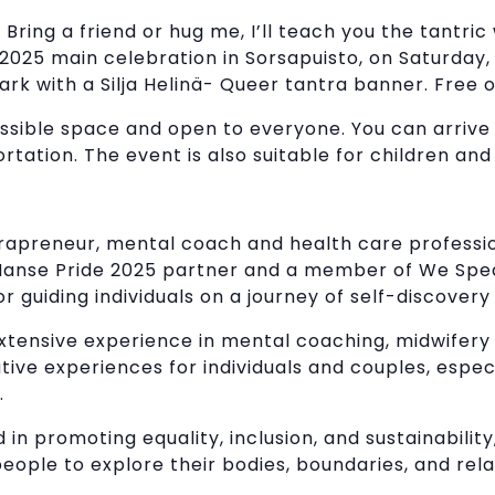
 Bring a friend or hug me, I’ll teach you the tantri
025 main celebration in Sorsapuisto, on Saturday, J
ark with a Silja Helinä- Queer tantra banner. Free 
ssible space and open to everyone. You can arrive o
rtation. The event is also suitable for children and
antrapreneur, mental coach and health care professi
 Manse Pride 2025 partner and a member of We Sp
or guiding individuals on a journey of self-discover
xtensive experience in mental coaching, midwifery 
ive experiences for individuals and couples, especi
.
ed in promoting equality, inclusion, and sustainabilit
people to explore their bodies, boundaries, and rela