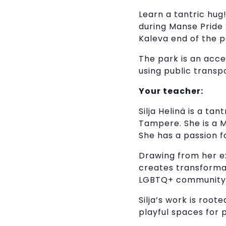
Learn a tantric hug!
during Manse Pride 2
Kaleva end of the p
The park is an acce
using public transpo
Your teacher:
Silja Helinä is a t
Tampere. She is a
She has a passion f
Drawing from her e
creates transformat
LGBTQ+ community
Silja’s work is root
playful spaces for 